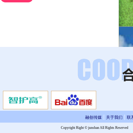
|
|
融创传媒
关于我们
联
Copyright Right © junshan All Rights Reserved